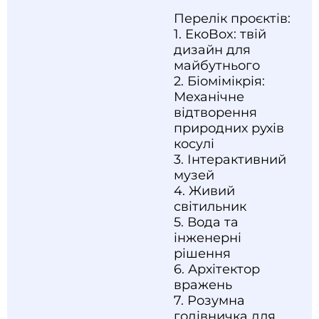
Перелік проєктів:
1. ЕкоBox: твій
дизайн для
майбутнього
2. Біомімікрія:
Механічне
відтворення
природних рухів
косулі
3. Інтерактивний
музей
4. Живий
світильник
5. Вода та
інженерні
рішення
6. Архітектор
вражень
7. Розумна
годівничка для